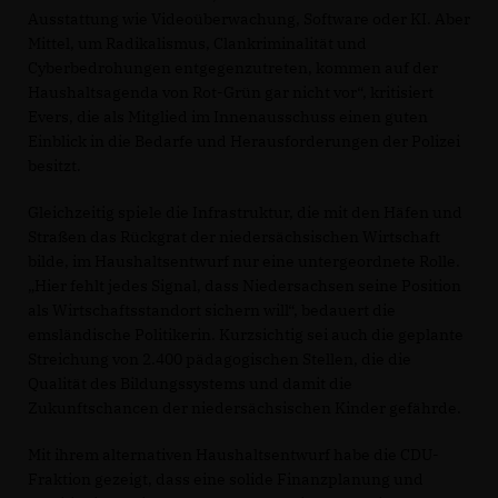
Ausstattung wie Videoüberwachung, Software oder KI. Aber
Mittel, um Radikalismus, Clankriminalität und
Cyberbedrohungen entgegenzutreten, kommen auf der
Haushaltsagenda von Rot-Grün gar nicht vor“, kritisiert
Evers, die als Mitglied im Innenausschuss einen guten
Einblick in die Bedarfe und Herausforderungen der Polizei
besitzt.
Gleichzeitig spiele die Infrastruktur, die mit den Häfen und
Straßen das Rückgrat der niedersächsischen Wirtschaft
bilde, im Haushaltsentwurf nur eine untergeordnete Rolle.
Hier fehlt jedes Signal, dass Niedersachsen seine Position
als Wirtschaftsstandort sichern will“, bedauert die
emsländische Politikerin. Kurzsichtig sei auch die geplante
Streichung von 2.400 pädagogischen Stellen, die die
Qualität des Bildungssystems und damit die
Zukunftschancen der niedersächsischen Kinder gefährde.
Mit ihrem alternativen Haushaltsentwurf habe die CDU-
Fraktion gezeigt, dass eine solide Finanzplanung und