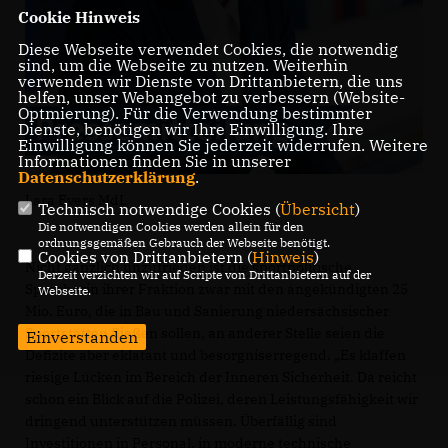
Cookie Hinweis
Diese Webseite verwendet Cookies, die notwendig
sind, um die Webseite zu nutzen. Weiterhin
verwenden wir Dienste von Drittanbietern, die uns
helfen, unser Webangebot zu verbessern (Website-
Optmierung). Für die Verwendung bestimmter
Dienste, benötigen wir Ihre Einwilligung. Ihre
Einwilligung können Sie jederzeit widerrufen. Weitere
Informationen finden Sie in unserer
Datenschutzerklärung
.
Lara Evers MdL
Technisch notwendige Cookies (
Übersicht
)
Die notwendigen Cookies werden allein für den
ordnungsgemäßen Gebrauch der Webseite benötigt.
Cookies von Drittanbietern (
Hinweis
)
Nicht gänzlich unzufrieden ist die sportpolitische
Derzeit verzichten wir auf Scripte von Drittanbietern auf der
Sprecherin ihrer Fraktion zwar mit den angekündigten 25
Webseite.
Mio. Euro, die in Bau und Sanierung niedersächsischer
Sportstätten fließen sollen, an anderer Stelle seien die
Einverstanden
Defizite aber eklatant und besorgniserregend. „Es klaffen
riesige Lücken im Bereich der Inneren Sicherheit. Da reicht
schon ein Blick auf die Polizei, deren Leistungsfähigkeit wir
dringend unterstützen müssen. Überfällig sind
Investitionen in Personal, in moderne technische