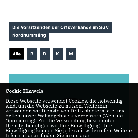
Die Vorsitzenden der Ortsverbände im SGV
Nordhümmling
Alle
B
D
K
M
Cookie Hinweis
Diese Webseite verwendet Cookies, die notwendig
sind, um die Webseite zu nutzen. Weiterhin
verwenden wir Dienste von Drittanbietern, die uns
helfen, unser Webangebot zu verbessern (Website-
Optmierung). Für die Verwendung bestimmter
Dienste, benötigen wir Ihre Einwilligung. Ihre
Einwilligung können Sie jederzeit widerrufen. Weitere
Informationen finden Sie in unserer