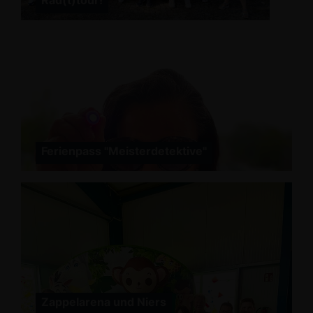
Rad(t)tour!
Ferienpass "Meisterdetektive"
Zappelarena und Niers