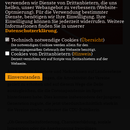
verwenden wir Dienste von Drittanbietern, die uns
helfen, unser Webangebot zu verbessern (Website-
Optmierung). Für die Verwendung bestimmter
Dienste, benötigen wir Ihre Einwilligung. Ihre
Einwilligung können Sie jederzeit widerrufen. Weitere
Informationen finden Sie in unserer
Datenschutzerklärung
.
Technisch notwendige Cookies (
Übersicht
)
Die notwendigen Cookies werden allein für den
ordnungsgemäßen Gebrauch der Webseite benötigt.
Foto: Symbolfoto, Pixabay
Cookies von Drittanbietern (
Hinweis
)
Derzeit verzichten wir auf Scripte von Drittanbietern auf der
Webseite.
Auch gezielte Angebote und Maßnahmen auf Landesebene
Einverstanden
hätten dazu beigetragen, die Attraktivität der Vereine
gezielt zu erhöhen und auf diesem Wege die Delle
auszugleichen, die die Coronapandemie im Sport
hinterlassen habe. Dies komme insbesondere der jüngsten
Generation zugute, die jetzt überdurchschnittlich stark in
die Vereine strebe, erläutert die CDU-Politikerin.
Ob Gesundheitsförderung, Charakterbildung, soziale
Integration oder die Anerkennung freiwilligen