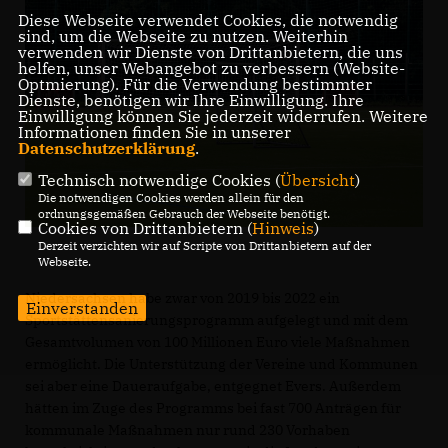
Diese Webseite verwendet Cookies, die notwendig
sind, um die Webseite zu nutzen. Weiterhin
verwenden wir Dienste von Drittanbietern, die uns
helfen, unser Webangebot zu verbessern (Website-
Optmierung). Für die Verwendung bestimmter
Dienste, benötigen wir Ihre Einwilligung. Ihre
Einwilligung können Sie jederzeit widerrufen. Weitere
Informationen finden Sie in unserer
Datenschutzerklärung
.
Technisch notwendige Cookies (
Übersicht
)
Die notwendigen Cookies werden allein für den
ordnungsgemäßen Gebrauch der Webseite benötigt.
Cookies von Drittanbietern (
Hinweis
)
Derzeit verzichten wir auf Scripte von Drittanbietern auf der
Webseite.
Niedersachsen habe zwar von 2019 bis 2022 ein
Einverstanden
Sportstättensanierungsprogramm aufgelegt und mit dem
Gesamtvolumen von 100 Millionen Euro viele Maßnahmen
ermöglicht. Die Unterstützung der Vereine und Kommunen
sei aber eine Daueraufgabe, entgegnet Evers. Außerdem
hätten im Zuge des Programms bei fast 700 Anträgen für
kommunale Maßnahmen nur rund 230 Vorhaben