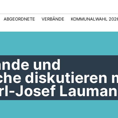
ABGEORDNETE
VERBÄNDE
KOMMUNALWAHL 202
ände und
he diskutieren 
arl-Josef Lauma