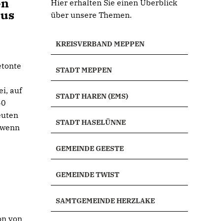
en
Hier erhalten Sie einen Überblick
aus
über unsere Themen.
KREISVERBAND MEPPEN
etonte
STADT MEPPEN
i, auf
STADT HAREN (EMS)
40
euten
STADT HASELÜNNE
 wenn
GEMEINDE GEESTE
GEMEINDE TWIST
SAMTGEMEINDE HERZLAKE
on von