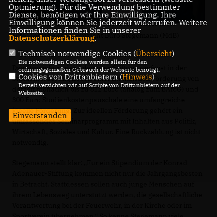
Optmierung). Für die Verwendung bestimmter
Dienste, benötigen wir Ihre Einwilligung. Ihre
Einwilligung können Sie jederzeit widerrufen. Weitere
Informationen finden Sie in unserer
Foto: Tobias Koch, Copyright Büro Stegemann (MdB)
Datenschutzerklärung
.
Technisch notwendige Cookies (
Übersicht
)
Die notwendigen Cookies werden allein für den
Das Stipendium der Adenauer-Stiftung umfasst in der
ordnungsgemäßen Gebrauch der Webseite benötigt.
Cookies von Drittanbietern (
Hinweis
)
Studienförderung neben einer finanziellen Förderung von
Derzeit verzichten wir auf Scripte von Drittanbietern auf der
derzeit monatlich bis zu 812 Euro (analog zum BAföG) und
Webseite.
300 Euro Studienkostenpauschale eine umfangreiche
ideelle Förderung. Zur ideellen Förderung gehört ein
Einverstanden
umfassendes Seminarprogramm mit Inhalten aus Politik,
Wirtschaft, Soziales und Kultur. Eine Rückzahlung ist nicht
notwendig.
Stegemann stellt klar: „Für ein Stipendium der Konrad-
Adenauer-Stiftung kommen nicht nur die Jahrgangsbesten
in Betracht. Stattdessen sollen auch junge Menschen auf
ihrem Lebensweg unterstützt werden, die gesellschaftliche
Verantwortung bei der Feuerwehr, in der Kirche oder im
Sportverein übernehmen.“ So kenne Stegemann viele