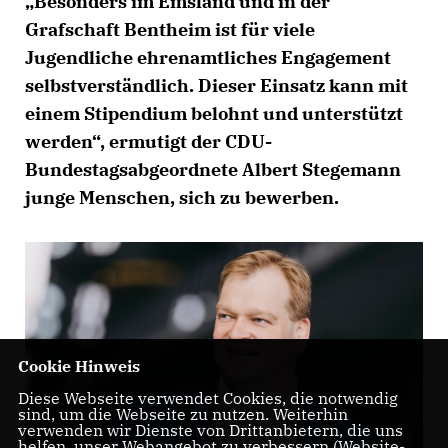
Besonders im Emsland und in der
Grafschaft Bentheim ist für viele
Jugendliche ehrenamtliches Engagement
selbstverständlich. Dieser Einsatz kann mit
einem Stipendium belohnt und unterstützt
werden“, ermutigt der CDU-
Bundestagsabgeordnete Albert Stegemann
junge Menschen, sich zu bewerben.
Cookie Hinweis
Diese Webseite verwendet Cookies, die notwendig
sind, um die Webseite zu nutzen. Weiterhin
verwenden wir Dienste von Drittanbietern, die uns
helfen, unser Webangebot zu verbessern (Website-