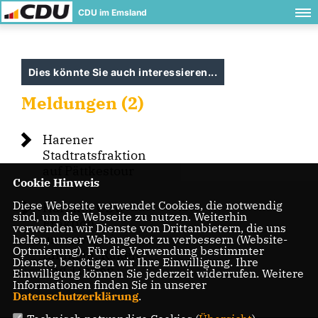
CDU im Emsland
Dies könnte Sie auch interessieren...
Meldungen (2)
Harener
Stadtratsfraktion
auf Pättkestour
Cookie Hinweis
Diese Webseite verwendet Cookies, die notwendig
Harener CDU-
sind, um die Webseite zu nutzen. Weiterhin
Fraktion
verwenden wir Dienste von Drittanbietern, die uns
unterwegs in
helfen, unser Webangebot zu verbessern (Website-
Optmierung). Für die Verwendung bestimmter
Emmeln, Raken
Dienste, benötigen wir Ihre Einwilligung. Ihre
und Tinnen
Einwilligung können Sie jederzeit widerrufen. Weitere
Informationen finden Sie in unserer
Datenschutzerklärung
.