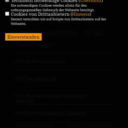
Technisch notwendige Cookies (
Übersicht
)
Die notwendigen Cookies werden allein für den
ordnungsgemäßen Gebrauch der Webseite benötigt.
Homepage der CDU im Emsland
Cookies von Drittanbietern (
Hinweis
)
Derzeit verzichten wir auf Scripte von Drittanbietern auf der
Webseite.
IMPRESSUM
DATENSCHUTZ
KONTAKT
Einverstanden
Mitglied werden
CDU in Niedersachsen
CDU Deutschlands
CDU Bezirksverband Osnabrück-
Emsland
CDU Kreistagsfraktion Emsland
@2026 CDU im Emsland
Realisation: Sharkness Media