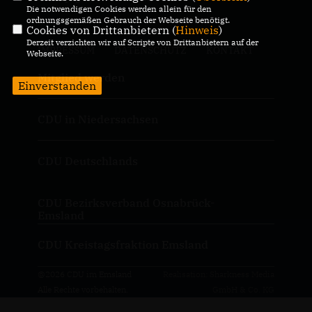
Die notwendigen Cookies werden allein für den
ordnungsgemäßen Gebrauch der Webseite benötigt.
Cookies von Drittanbietern (
Hinweis
)
Derzeit verzichten wir auf Scripte von Drittanbietern auf der
IMPRESSUM
DATENSCHUTZ
KONTAKT
Webseite.
Mitglied werden
Einverstanden
CDU in Niedersachsen
CDU Deutschlands
CDU Bezirksverband Osnabrück-
Emsland
CDU Kreistagsfraktion Emsland
@2026 CDU im Emsland
Realisation: Sharkness Media
Alle Rechte vorbehalten.
GmbH & Co. KG