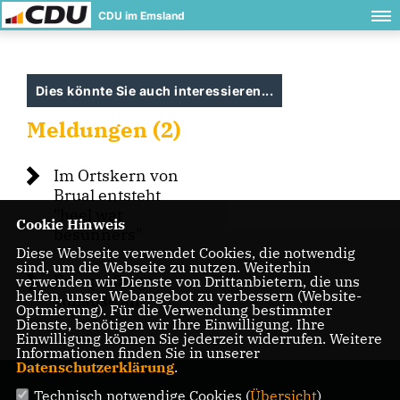
CDU im Emsland
Dies könnte Sie auch interessieren...
Meldungen (2)
Im Ortskern von
Brual entsteht
"heel wat
Cookie Hinweis
besünners"
Diese Webseite verwendet Cookies, die notwendig
sind, um die Webseite zu nutzen. Weiterhin
Europa fängt
verwenden wir Dienste von Drittanbietern, die uns
helfen, unser Webangebot zu verbessern (Website-
zuhause an
Optmierung). Für die Verwendung bestimmter
Dienste, benötigen wir Ihre Einwilligung. Ihre
Einwilligung können Sie jederzeit widerrufen. Weitere
Informationen finden Sie in unserer
Datenschutzerklärung
.
Technisch notwendige Cookies (
Übersicht
)
Homepage der CDU im Emsland