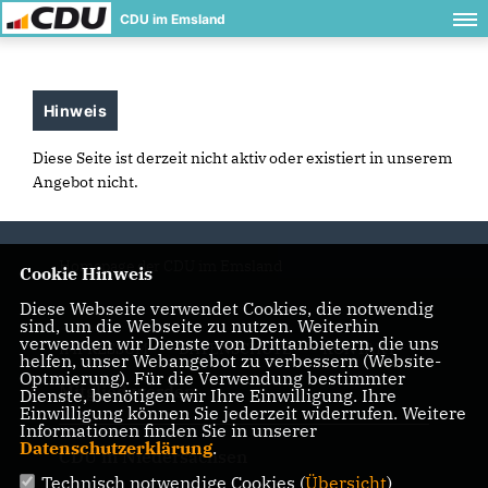
CDU im Emsland
Hinweis
Diese Seite ist derzeit nicht aktiv oder existiert in unserem
Angebot nicht.
Homepage der CDU im Emsland
Cookie Hinweis
Diese Webseite verwendet Cookies, die notwendig
sind, um die Webseite zu nutzen. Weiterhin
verwenden wir Dienste von Drittanbietern, die uns
IMPRESSUM
DATENSCHUTZ
KONTAKT
helfen, unser Webangebot zu verbessern (Website-
Optmierung). Für die Verwendung bestimmter
Mitglied werden
Dienste, benötigen wir Ihre Einwilligung. Ihre
Einwilligung können Sie jederzeit widerrufen. Weitere
Informationen finden Sie in unserer
Datenschutzerklärung
.
CDU in Niedersachsen
Technisch notwendige Cookies (
Übersicht
)