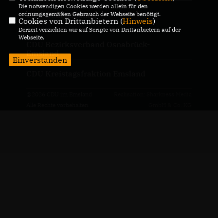
Die notwendigen Cookies werden allein für den
ordnungsgemäßen Gebrauch der Webseite benötigt.
CDU Deutschlands
Cookies von Drittanbietern (
Hinweis
)
Derzeit verzichten wir auf Scripte von Drittanbietern auf der
Webseite.
CDU Bezirksverband Osnabrück-
Emsland
Einverstanden
CDU Kreistagsfraktion Emsland
@2026 CDU im Emsland
Realisation: Sharkness Media
Alle Rechte vorbehalten.
GmbH & Co. KG