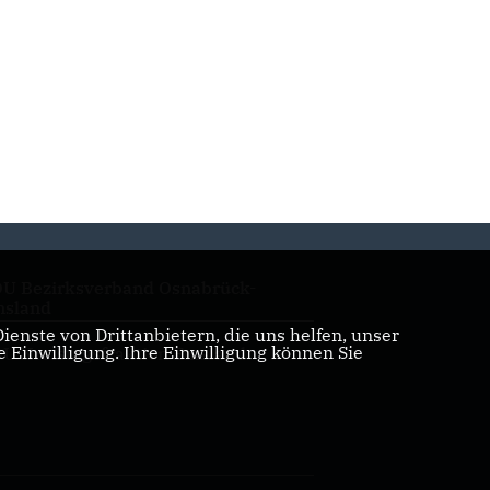
U Bezirksverband Osnabrück-
sland
enste von Drittanbietern, die uns helfen, unser
Einwilligung. Ihre Einwilligung können Sie
U Kreistagsfraktion Emsland