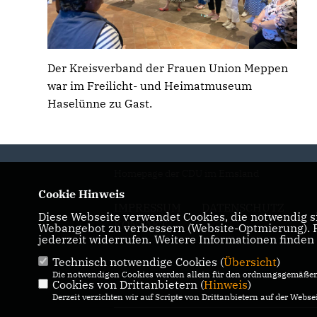
Der Kreisverband der Frauen Union Meppen
war im Freilicht- und Heimatmuseum
Haselünne zu Gast.
Homepage der CDU im Emsland
Cookie Hinweis
IMPRESSUM
DATENSCHUTZ
Diese Webseite verwendet Cookies, die notwendig si
KONTAKT
Webangebot zu verbessern (Website-Optmierung). Fü
jederzeit widerrufen. Weitere Informationen finden
Technisch notwendige Cookies (
Übersicht
)
Die notwendigen Cookies werden allein für den ordnungsgemäßen 
Cookies von Drittanbietern (
Hinweis
)
Derzeit verzichten wir auf Scripte von Drittanbietern auf der Websei