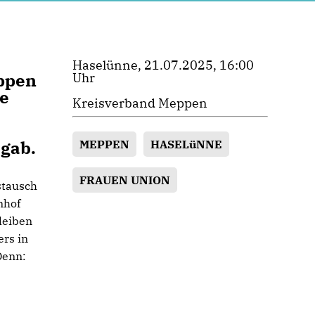
Haselünne, 21.07.2025, 16:00
eppen
Uhr
te
Kreisverband Meppen
 gab.
MEPPEN
HASELüNNE
FRAUEN UNION
stausch
nhof
leiben
ers in
Denn: