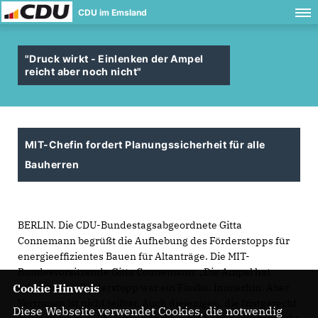
CDU im Emsland
"Druck wirkt - Einlenken der Ampel
reicht aber noch nicht"
MIT-Chefin fordert Planungssicherheit für alle
Bauherren
BERLIN. Die CDU-Bundestagsabgeordnete Gitta
Connemann begrüßt die Aufhebung des Förderstopps für
energieeffizientes Bauen für Altanträge. Die MIT-
Bundesvorsitzende Gitta Connemann: „Die Ampel hat
erkannt: Der Förderstopp war ein Fiasko. Immerhin. Aber
Cookie Hinweis
Vertrauen ist nicht teilbar. Auch diejenigen, die fristgerecht
Diese Webseite verwendet Cookies, die notwendig