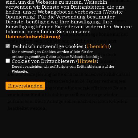
Anträge bis zum 31. Januar vorbereitet hatten, dürfen nicht
sind, um die Webseite zu nutzen. Weiterhin
verwenden wir Dienste von Drittanbietern, die uns
leer ausgehen.“ Der Druck von MIT, CDU und CSU habe
helfen, unser Webangebot zu verbessern (Website-
gewirkt. Die Regierung habe ihren Fehler eingesehen.
Optmierung). Für die Verwendung bestimmter
Zigtausende Bauherren und Handwerksbetriebe können
Dienste, benötigen wir Ihre Einwilligung. Ihre
Einwilligung können Sie jederzeit widerrufen. Weitere
nun aufatmen“, so Connemann. Aber die Bearbeitung der
Informationen finden Sie in unserer
bis zum 24. Januar eingereichten Altanträge könne nur der
Datenschutzerklärung
.
erste Schritt sein. Connemann: „Wichtig ist, dass jetzt
Technisch notwendige Cookies (
Übersicht
)
schnell alle, die klimaschonend bauen wollen, eine
Die notwendigen Cookies werden allein für den
verlässliche Perspektive bekommen. Wir wollen doch
ordnungsgemäßen Gebrauch der Webseite benötigt.
Cookies von Drittanbietern (
Hinweis
)
Klimaschutz. Dann müssen wir diesen auch fördern.“
Derzeit verzichten wir auf Scripte von Drittanbietern auf der
Webseite.
Die Bundesregierung hatte sich nach massiver Kritik darauf
verständigt, den überraschend am 24. Januar verhängten
Einverstanden
Stopp des Förderprogramms für energieeffizientes Bauen
zumindest für die bis dahin gestellten Anträge wieder
aufzuheben. Diese Anträge sollen nach den alten Kriterien
bearbeitet werden.