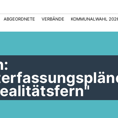
ABGEORDNETE
VERBÄNDE
KOMMUNALWAHL 202
:
iterfassungsplän
ealitätsfern"