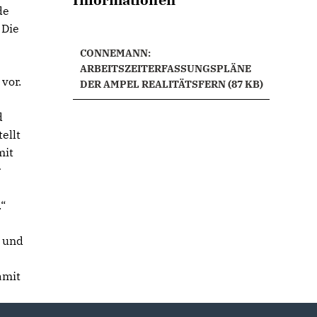
de
 Die
CONNEMANN:
ARBEITSZEITERFASSUNGSPLÄNE
vor.
DER AMPEL REALITÄTSFERN (87 KB)
d
ellt
mit
r
.“
r und
n
amit