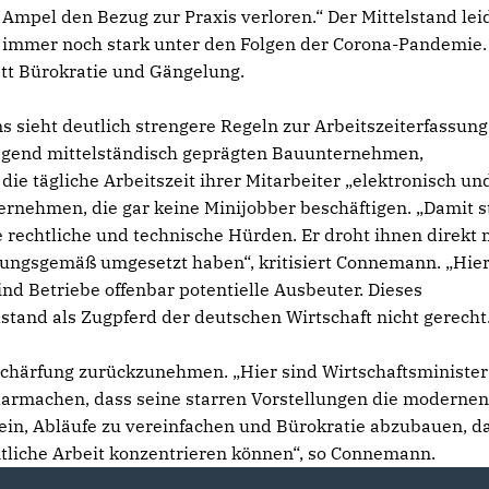
Ampel den Bezug zur Praxis verloren.“ Der Mittelstand lei
immer noch stark unter den Folgen der Corona-Pandemie.
tt Bürokratie und Gängelung.
sieht deutlich strengere Regeln zur Arbeitszeiterfassung 
iegend mittelständisch geprägten Bauunternehmen,
ie tägliche Arbeitszeit ihrer Mitarbeiter „elektronisch un
rnehmen, die gar keine Minijobber beschäftigen. „Damit st
 rechtliche und technische Hürden. Er droht ihnen direkt 
dnungsgemäß umgesetzt haben“, kritisiert Connemann. „Hie
ind Betriebe offenbar potentielle Ausbeuter. Dieses
stand als Zugpferd der deutschen Wirtschaft nicht gerecht
rschärfung zurückzunehmen. „Hier sind Wirtschaftsministe
larmachen, dass seine starren Vorstellungen die moderne
 sein, Abläufe zu vereinfachen und Bürokratie abzubauen, d
ntliche Arbeit konzentrieren können“, so Connemann.