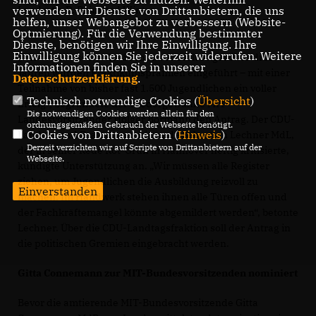
Landrat a.D. Reinhard Winter
verwenden wir Dienste von Drittanbietern, die uns
helfen, unser Webangebot zu verbessern (Website-
Optmierung). Für die Verwendung bestimmter
Dienste, benötigen wir Ihre Einwilligung. Ihre
Einwilligung können Sie jederzeit widerrufen. Weitere
Niedersachsen sollte Sachsen-Anhalt folgen. Vor drei
Informationen finden Sie in unserer
Jahren wurden Praktikumsprämien eingeführt – mit einer
Datenschutzerklärung
.
Teilnahme von bisher fast 1.500 Jugendlichen ein voller
Technisch notwendige Cookies (
Übersicht
)
Erfolg“, begründete der wiedergewählte MIT-
Die notwendigen Cookies werden allein für den
Landesvorsitzender Holger Bormann den Antrag. Der CDU-
ordnungsgemäßen Gebrauch der Webseite benötigt.
Cookies von Drittanbietern (
Hinweis
)
Landes- und Fraktionsvorsitzende Sebastian Lechner MdL,
Derzeit verzichten wir auf Scripte von Drittanbietern auf der
der in seiner Rede Rot-Grün in Hannover heftig kritisierte,
Webseite.
kündigte Unterstützung an. „Wir müssen alle Register
ziehen, um Jugendlichen die Ausbildung reizvoll zu
Einverstanden
machen. Im Handwerk stehen ihnen alle Türen offen und
der Fachkräftemangel könnte abgemildert werden“, betonte
Lechner. Über die CDU-Landtagsfraktion soll der Antrag in
die politischen Gremien eingebracht werden.
Gitta Connemann zur MIT-Bundesvorsitzenden nominiert
Bevor die amtierende MIT-Bundesvorsitzende Gitta