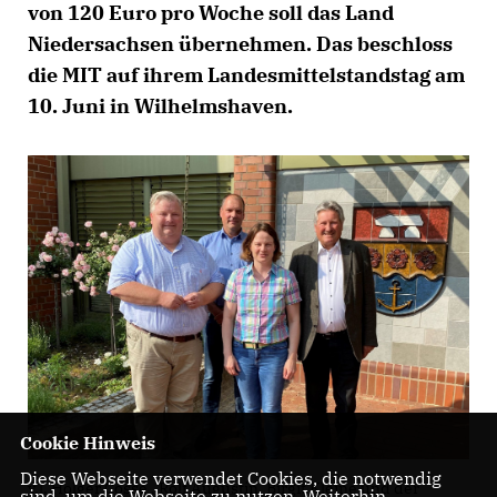
von 120 Euro pro Woche soll das Land
Niedersachsen übernehmen. Das beschloss
die MIT auf ihrem Landesmittelstandstag am
10. Juni in Wilhelmshaven.
Cookie Hinweis
Diese Webseite verwendet Cookies, die notwendig
v.l. Holger Cosse , Rolf Augustin, Birgit Kleine und der
sind, um die Webseite zu nutzen. Weiterhin