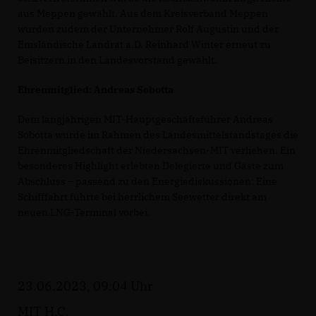
aus Meppen gewählt. Aus dem Kreisverband Meppen
wurden zudem der Unternehmer Rolf Augustin und der
Emsländische Landrat a.D. Reinhard Winter erneut zu
Beisitzern in den Landesvorstand gewählt.
Ehrenmitglied: Andreas Sobotta
Dem langjährigen MIT-Hauptgeschäftsführer Andreas
Sobotta wurde im Rahmen des Landesmittelstandstages die
Ehrenmitgliedschaft der Niedersachsen-MIT verliehen. Ein
besonderes Highlight erlebten Delegierte und Gäste zum
Abschluss – passend zu den Energiediskussionen: Eine
Schifffahrt führte bei herrlichem Seewetter direkt am
neuen LNG-Terminal vorbei.
23.06.2023, 09:04 Uhr
MIT H.C.