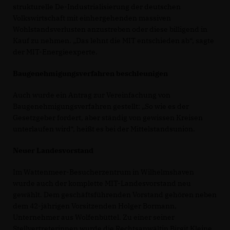
strukturelle De-Industrialisierung der deutschen
Volkswirtschaft mit einhergehenden massiven
Wohlstandsverlusten anzustreben oder diese billigend in
Kauf zu nehmen. „Das lehnt die MIT entschieden ab“, sagte
der MIT-Energieexperte.
Baugenehmigungsverfahren beschleunigen
Auch wurde ein Antrag zur Vereinfachung von
Baugenehmigungsverfahren gestellt: „So wie es der
Gesetzgeber fordert, aber ständig von gewissen Kreisen
unterlaufen wird“, heißt es bei der Mittelstandsunion.
Neuer Landesvorstand
Im Wattenmeer-Besucherzentrum in Wilhelmshaven
wurde auch der komplette MIT-Landesvorstand neu
gewählt. Dem geschäftsführenden Vorstand gehören neben
dem 42-jährigen Vorsitzenden Holger Bormann,
Unternehmer aus Wolfenbüttel. Zu einer seiner
Stellvertreterinnen wurde die Rechtsanwältin Birgit Kleine