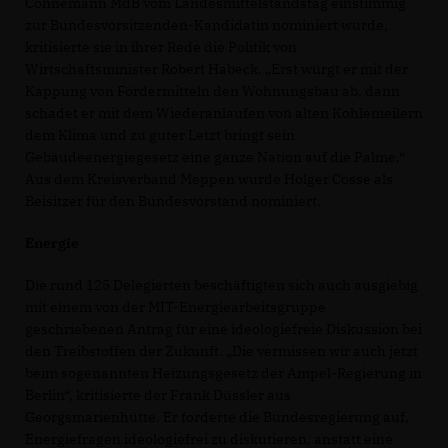
Connemann MdB vom Landesmittelstandstag einstimmig
zur Bundesvorsitzenden-Kandidatin nominiert wurde,
kritisierte sie in ihrer Rede die Politik von
Wirtschaftsminister Robert Habeck. „Erst würgt er mit der
Kappung von Fördermitteln den Wohnungsbau ab, dann
schadet er mit dem Wiederanlaufen von alten Kohlemeilern
dem Klima und zu guter Letzt bringt sein
Gebäudeenergiegesetz eine ganze Nation auf die Palme.“
Aus dem Kreisverband Meppen wurde Holger Cosse als
Beisitzer für den Bundesvorstand nominiert.
Energie
Die rund 125 Delegierten beschäftigten sich auch ausgiebig
mit einem von der MIT-Energiearbeitsgruppe
geschriebenen Antrag für eine ideologiefreie Diskussion bei
den Treibstoffen der Zukunft. „Die vermissen wir auch jetzt
beim sogenannten Heizungsgesetz der Ampel-Regierung in
Berlin“, kritisierte der Frank Düssler aus
Georgsmarienhütte. Er forderte die Bundesregierung auf,
Energiefragen ideologiefrei zu diskutieren, anstatt eine