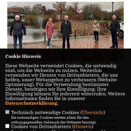
Cookie Hinweis
Diese Webseite verwendet Cookies, die notwendig
v.l. Josef Penning, Kathrin Blome, Helmut Höke, Anita
sind, um die Webseite zu nutzen. Weiterhin
verwenden wir Dienste von Drittanbietern, die uns
Bernotat, Franz-Josef Sahnen
helfen, unser Webangebot zu verbessern (Website-
Optmierung). Für die Verwendung bestimmter
Dienste, benötigen wir Ihre Einwilligung. Ihre
Einwilligung können Sie jederzeit widerrufen. Weitere
Ich freue mich darauf als Kandidat der CDU ins Rennen zu
Informationen finden Sie in unserer
gehen. Auch zukünftig möchte ich gemeinsam die
Datenschutzerklärung
.
Entwicklung der Gemeinde erfolgreich gestalten. Wir sind
Technisch notwendige Cookies (
Übersicht
)
ein starkes Team und wollen den in den letzten Jahren
Die notwendigen Cookies werden allein für den
eingeschlagenen Weg fortsetzen“, sagt Höke. „Gerade in
ordnungsgemäßen Gebrauch der Webseite benötigt.
Cookies von Drittanbietern (
Hinweis
)
den nächsten Jahren gelte es, einen ausgewogenen Weg