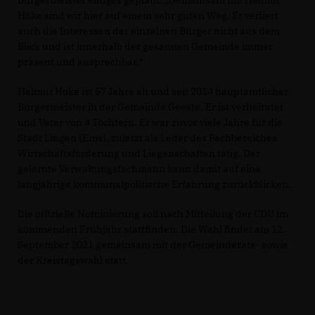
Bürgermeister einiges geplant. „Gemeinsam mit Helmut
Höke sind wir hier auf einem sehr guten Weg. Er verliert
auch die Interessen der einzelnen Bürger nicht aus dem
Blick und ist innerhalb der gesamten Gemeinde immer
präsent und ansprechbar.“
Helmut Höke ist 57 Jahre alt und seit 2014 hauptamtlicher
Bürgermeister in der Gemeinde Geeste. Er ist verheiratet
und Vater von 4 Töchtern. Er war zuvor viele Jahre für die
Stadt Lingen (Ems), zuletzt als Leiter des Fachbereiches
Wirtschaftsförderung und Liegenschaften tätig. Der
gelernte Verwaltungsfachmann kann damit auf eine
langjährige kommunalpolitische Erfahrung zurückblicken.
Die offizielle Nominierung soll nach Mitteilung der CDU im
kommenden Frühjahr stattfinden. Die Wahl findet am 12.
September 2021 gemeinsam mit der Gemeinderats- sowie
der Kreistagswahl statt.