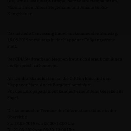
(v.l.) Arne Fillies, Katja Lampe, Bernadette Hempelmann,
Marina Thien, Albert Stegemann und Juliane Große-
Neugebauer.
Das nächste Canvassing findet am kommenden Samstag,
18.05.2019 vormittags in der Meppener Fußgängerzone
statt.
Der CDU Stadtverband Meppen freut sich darauf, mit Ihnen
ins Gespräch zu kommen.
Als Landratskandidaten hat die CDU im Emsland den
Meppener Marc-André Burgdorf nominiert.
Für das Europaparlament kandiert erneut Jens Gieseke aus
Sögel.
Die kommenden Termine der Informationsstände in der
Übersicht:
Sa. 18.05.2019 von 08:30-13:00 Uhr
Di. 21.05.2019 von 08:30-13:00 Uhr