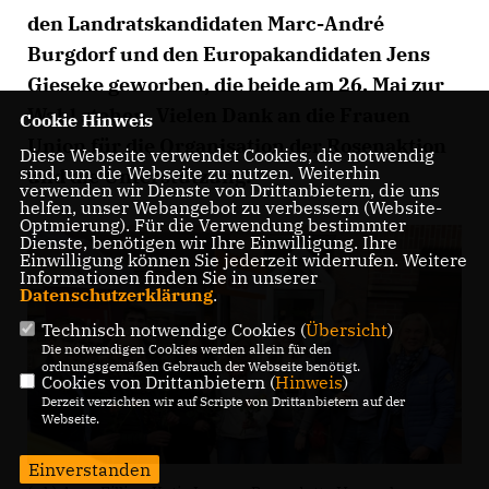
den Landratskandidaten Marc-André
Burgdorf und den Europakandidaten Jens
Gieseke geworben, die beide am 26. Mai zur
Wahl stehen. Vielen Dank an die Frauen
Cookie Hinweis
Union für die Organisation der Rosenaktion
Diese Webseite verwendet Cookies, die notwendig
sind, um die Webseite zu nutzen. Weiterhin
und die Unterstützung!
verwenden wir Dienste von Drittanbietern, die uns
helfen, unser Webangebot zu verbessern (Website-
Optmierung). Für die Verwendung bestimmter
Dienste, benötigen wir Ihre Einwilligung. Ihre
Einwilligung können Sie jederzeit widerrufen. Weitere
Informationen finden Sie in unserer
Datenschutzerklärung
.
Technisch notwendige Cookies (
Übersicht
)
Die notwendigen Cookies werden allein für den
ordnungsgemäßen Gebrauch der Webseite benötigt.
Cookies von Drittanbietern (
Hinweis
)
Derzeit verzichten wir auf Scripte von Drittanbietern auf der
Webseite.
Einverstanden