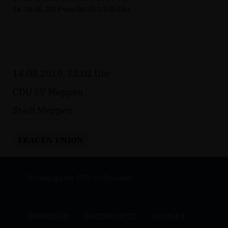
Sa. 25.05.2019 von 08:30-13:00 Uhr
14.05.2019, 13:02 Uhr
CDU SV Meppen
Stadt Meppen
FRAUEN UNION
Homepage der CDU im Emsland
IMPRESSUM
DATENSCHUTZ
KONTAKT