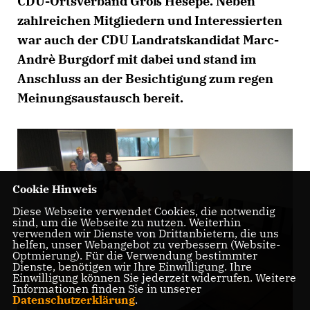
CDU-Ortsverband Groß Hesepe. Neben
zahlreichen Mitgliedern und Interessierten
war auch der CDU Landratskandidat Marc-
Andrè Burgdorf mit dabei und stand im
Anschluss an der Besichtigung zum regen
Meinungsaustausch bereit.
Cookie Hinweis
Diese Webseite verwendet Cookies, die notwendig
sind, um die Webseite zu nutzen. Weiterhin
verwenden wir Dienste von Drittanbietern, die uns
helfen, unser Webangebot zu verbessern (Website-
Optmierung). Für die Verwendung bestimmter
Dienste, benötigen wir Ihre Einwilligung. Ihre
Einwilligung können Sie jederzeit widerrufen. Weitere
Informationen finden Sie in unserer
Datenschutzerklärung
.