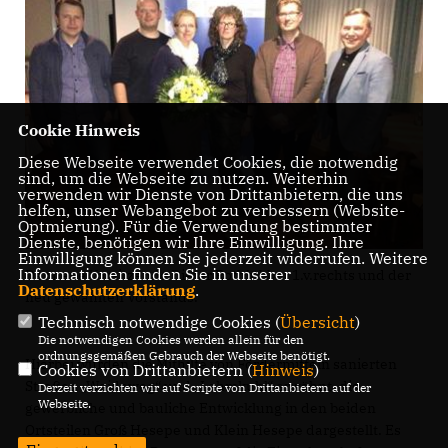
Cookie Hinweis
Diese Webseite verwendet Cookies, die notwendig
sind, um die Webseite zu nutzen. Weiterhin
verwenden wir Dienste von Drittanbietern, die uns
helfen, unser Webangebot zu verbessern (Website-
Optmierung). Für die Verwendung bestimmter
Dienste, benötigen wir Ihre Einwilligung. Ihre
Einwilligung können Sie jederzeit widerrufen. Weitere
Informationen finden Sie in unserer
Der neue Vorsitzende Dieter Rothlübber 1.v.rechts und der
Datenschutzerklärung
.
neu gewählten Vorstands.
Technisch notwendige Cookies (
Übersicht
)
Die notwendigen Cookies werden allein für den
ordnungsgemäßen Gebrauch der Webseite benötigt.
Hierbei wurden die Mithilfe von Fördermitteln sanierten
Cookies von Drittanbietern (
Hinweis
)
Straßen „Weideweg“ und „Lehmkuhl“ erwähnt, die
Derzeit verzichten wir auf Scripte von Drittanbietern auf der
Webseite.
gewerbliche und bauliche Entwicklung in den beiden
Ortsteilen Groß Hesepe und Klein Hesepe dargestellt. Es