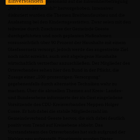
Einverstanden
wurde die positive Resonanz auf die Einwohnerbefragung
Wo drückt der Schuh?“ hervorgehoben. Intensiver
diskutiert wurden die Themen Breitbandausbau und die
Auslastung bei den Kindertagesstätten. Zwar seien mit den
teilweise durch Zuschüsse der Gemeinde Geeste
durchgeführten und noch geplanten Maßnahmen
voraussichtlich über 90 Prozent der Haushalte mit einem
Glasfasernetz versorgt, jedoch werde das angestrebte Ziel
noch nicht erreicht, auch weit abgelegene Haushalte
wirtschaftlich vertretbar anzuschließen. Der Mitglieder des
Ortsverbandes sehen hier den Bund in der Pflicht, die
Zusage einer „100-prozentigen-Versorgung“
gegebenenfalls durch alternative Techniken wahr zu
machen. Über die aktuellen Themen auf Kreis- Landes-
und Bundesebene informierte der als Gast eingeladene
Vorsitzende des CDU-Kreisverbandes Meppen Holger
Cosse. Er hob dabei die stabile Mitgliederzahl im
Gemeindeverband Geeste hervor, die sich dabei deutlich
positiv vom Trend auf Kreisebene abhebt. Das
Vorstandsteam des Ortsverbandes hat sich aufgrund der
Wahlen neu aufgestellt. Einstimmig wurden Dieter