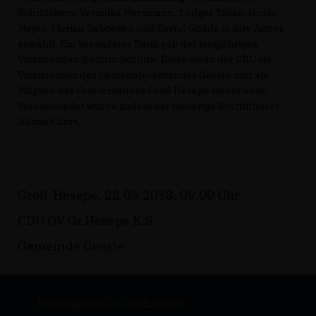
Rohtlübbers, Veronika Mersmann, Ludger Tallen, Guido
Meyer, Florian Gebbeken und Bernd Gödde in ihre Ämter
gewählt. Ein besonderer Dank galt der langjährigen
Vorsitzenden Kathrin Schütte. Diese bleibt der CDU als
Vorsitzender des Gemeindeverbandes Geeste und als
Mitglied des Ortsverbandes Groß Hesepe weiter aktiv.
Verabschiedet wurde zudem der bisherige Schriftführer
Alfons Führs.
Groß-Hesepe, 22.03.2018, 09:00 Uhr
CDU OV Gr.Hesepe K.S.
Gemeinde Geeste
Homepage der CDU im Emsland