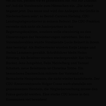
viel zu tun, packen wir es gemeinsam mit Mut zur Zukunft
an“, lud die Vorsitzende zum Mitmachen ein. „Die Arbeit
beginnt jetzt. Das muss und wird das Anliegen der GroKo in
Niedersachsen sein“, so Bernd-Carsten Hiebing, CDU-
Landtagsabgeordneter in seinem Referat. Die CDU-Fraktion
verstehe sich nicht als Juniorpartner in der
Regierungskoalition, sondern wolle ebenbürtig an den
Umsetzungen der Vereinbarungen mitwirken. Bei den
Vorstandswahlen wurde Vorsitzende Lucia Reinert in ihrem
Amt bestätigt. Als Stellvertreter wurden Katja Lampe und
Stefan Lammers gewählt. Schriftführer bleibt Heino
Rittstieg. Als Beisitzer wurden wiedergewählt: Kai-Uwe
Bücker, Jens Jungeblut, Felix Middelberg und Yarmal
Schahab, neue Beisitzerin ist Christina Többe. Ein
besonderes Dankeschön richtete der Vorstand an
Bernadette Hempelmann, die nicht wieder kandidierte. Der
CDU-Kreisvorsitzende Holger Cosse warb ebenfalls um
gemeinsames Handeln, die Mitgliederwerbung müsse den
Fokus gerückt werden. Eine starke CDU könne in den
Kommunen viel bewirken!