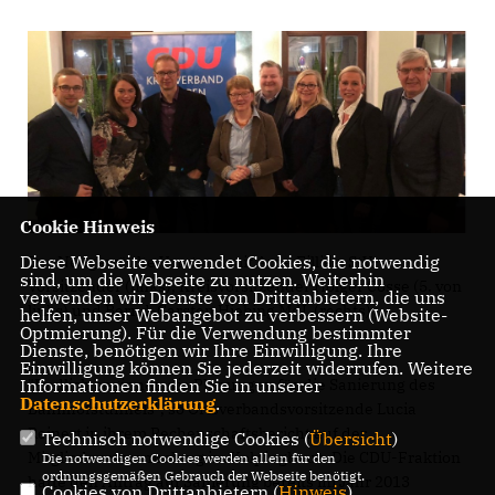
Cookie Hinweis
Diese Webseite verwendet Cookies, die notwendig
Der Neugewählte Vorstand mit Arne Fillies, StV-
sind, um die Webseite zu nutzen. Weiterhin
Vorsitzender (links), Kreisvorsitzender Holger Cosse (5. von
verwenden wir Dienste von Drittanbietern, die uns
links) und Bernd-Carsten Hiebing MdL (rechts)
helfen, unser Webangebot zu verbessern (Website-
Optmierung). Für die Verwendung bestimmter
Dienste, benötigen wir Ihre Einwilligung. Ihre
Einwilligung können Sie jederzeit widerrufen. Weitere
"Endlich beginnen die Planungen für die Sanierung des
Informationen finden Sie in unserer
Datenschutzerklärung
.
Bahnhofstunnels", so Ortsverbandsvorsitzende Lucia
Reinert in ihrem Rechenschaftsbericht auf der
Technisch notwendige Cookies (
Übersicht
)
Mitgliederversammlung im Kolpinghaus. Die CDU-Fraktion
Die notwendigen Cookies werden allein für den
ordnungsgemäßen Gebrauch der Webseite benötigt.
hatte den Antrag auf Sanierung bereits im Jahr 2013
Cookies von Drittanbietern (
Hinweis
)