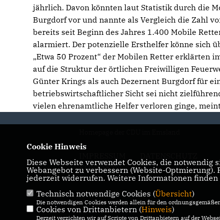
jährlich. Davon könnten laut Statistik durch die 
Burgdorf vor und nannte als Vergleich die Zahl v
bereits seit Beginn des Jahres 1.400 Mobile Rette
alarmiert. Der potenzielle Ersthelfer könne sich
Etwa 50 Prozent“ der Mobilen Retter erklärten im
auf die Struktur der örtlichen Freiwilligen Feue
Günter Krings als auch Dezernent Burgdorf für e
betriebswirtschaftlicher Sicht sei nicht zielführe
vielen ehrenamtliche Helfer verloren ginge, mein
Homepage der CDU im Emsland
Cookie Hinweis
IMPRESSUM
DATENSCHUTZ
Diese Webseite verwendet Cookies, die notwendig si
KONTAKT
Webangebot zu verbessern (Website-Optmierung). Fü
jederzeit widerrufen. Weitere Informationen finden
Technisch notwendige Cookies (
Übersicht
)
Die notwendigen Cookies werden allein für den ordnungsgemäßen 
Cookies von Drittanbietern (
Hinweis
)
Derzeit verzichten wir auf Scripte von Drittanbietern auf der Websei