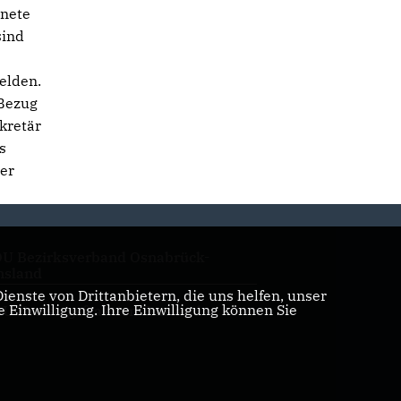
hnete
sind
elden.
 Bezug
kretär
s
der
U Bezirksverband Osnabrück-
sland
enste von Drittanbietern, die uns helfen, unser
Einwilligung. Ihre Einwilligung können Sie
U Kreistagsfraktion Emsland