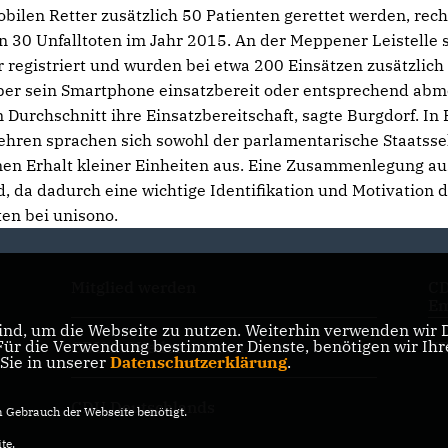
Mobilen Retter zusätzlich 50 Patienten gerettet werden, rec
on 30 Unfalltoten im Jahr 2015. An der Meppener Leistelle 
r registriert und wurden bei etwa 200 Einsätzen zusätzlich
 über sein Smartphone einsatzbereit oder entsprechend abm
 Durchschnitt ihre Einsatzbereitschaft, sagte Burgdorf. In
rwehren sprachen sich sowohl der parlamentarische Staatsse
inen Erhalt kleiner Einheiten aus. Eine Zusammenlegung au
nd, da dadurch eine wichtige Identifikation und Motivation 
ten bei unisono.
Mitglied werden
CD
Em
nd, um die Webseite zu nutzen. Weiterhin verwenden wir Di
r die Verwendung bestimmter Dienste, benötigen wir Ihre 
CDU in Niedersachsen
CD
 Sie in unserer
Datenschutzerklärung
.
CDU Deutschlands
Gebrauch der Webseite benötigt.
te.