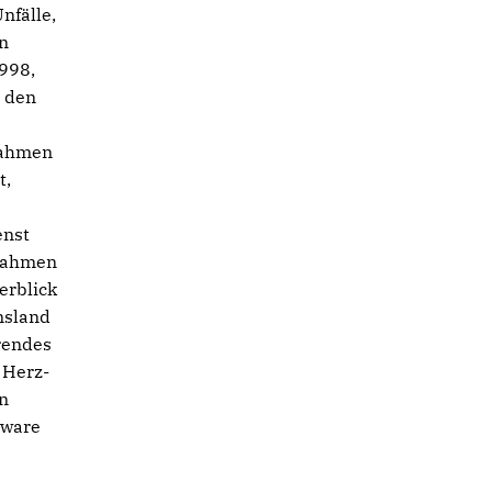
nfälle,
n
998,
n den
Rahmen
t,
enst
ßnahmen
erblick
msland
erendes
 Herz-
en
tware