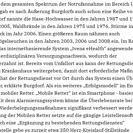
dem gesamten Spektrum der Notrufannahme im Bereich U
gab es nach Äußerung Burgdorfs auch schon eine Reihe vo
rf nannte die Hase-Hochwasser in den Jahren 1987 und 1
2005, Waldbrände in den Jahren 1975 und 1976, Stürme i
ck im Jahr 2006. Einen größeren Raum nähmen auch
ögelseuchen in den Jahren 2003, 2006 und 2008 ein. Im 
das internetbasierende System „Ivena eHealth“ angewende
nterdisziplinären Versorgungsnachweis, wodurch der
rzahnt ist. Bereits vom Unfallort aus kann der Rettungsdi
as Krankenhaus weitergeben, damit dort erforderliche Ma
 hat der Rettungsdienst vor Ort durch das System einen Üb
 erklärte Burgdorf. Als ein weiteres „Erfolgsmodell“ im E
mobiler Retter. „Mobile Retter“ ist ein Smartphone - basi
. Mit dem Alarmierungssystem könne die Überlebensrate bei
te Wiederbelegungsmaßnahmen signifikant verbessert werd
ng der Mobilen Retter setzte auf die gängige Leistellensof
glich eine „Ergänzung zu bestehenden Rettungsdiensten“
stelle gebe es zurzeit etwa 350 Herz-Kreislauf-Stillstände