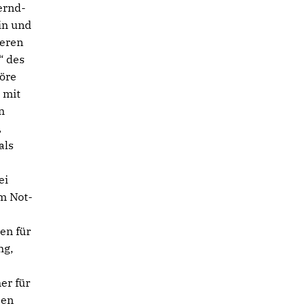
ernd-
in und
leren
“ des
öre
 mit
n
,
als
ei
im Not-
en für
ng,
er für
ben