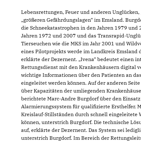
Lebensrettungen, Feuer und anderen Unglücken, 
größeren Gefährdungslagen“ im Emsland. Burgdo
die Schneekatastrophen in den Jahren 1979 und 
Jahren 1972 und 2007 und das Transrapid-Unglü
Tierseuchen wie die MKS im Jahr 2001 und Wildv
eines Pilotprojekts werde im Landkreis Emsland 
erklärte der Dezernent. „Ivena“ bedeutet einen i
Rettungsdienst mit den Krankenhäusern digital ve
wichtige Informationen über den Patienten an d
eingeleitet werden können. Auf der anderen Seite
über Kapazitäten der umliegenden Krankenhäuser,
berichtete Marc-Andre Burgdorf über den Einsatz 
Alarmierungssystem für qualifizierte Ersthelfer
Kreislauf-Stillständen durch schnell eingeleite
können, unterstrich Burgdorf. Die technische Lösu
auf, erklärte der Dezernent. Das System sei ledi
unterstrich Burgdorf. Im Bereich der Rettungsleit