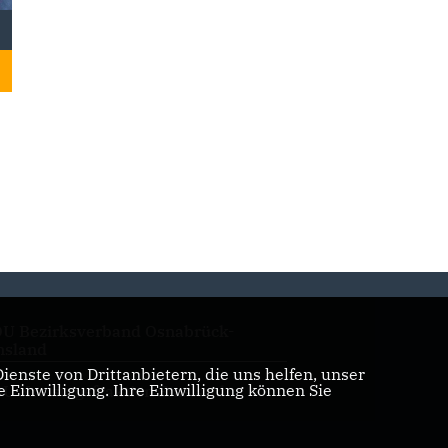
U Bezirksverband Osnabrück-
sland
enste von Drittanbietern, die uns helfen, unser
Einwilligung. Ihre Einwilligung können Sie
U Kreistagsfraktion Emsland