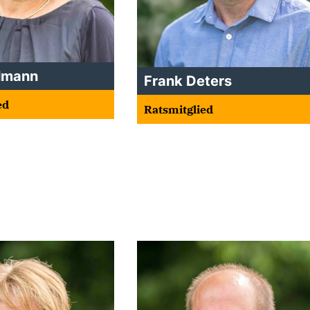
elmann
Frank Deters
ed
Ratsmitglied