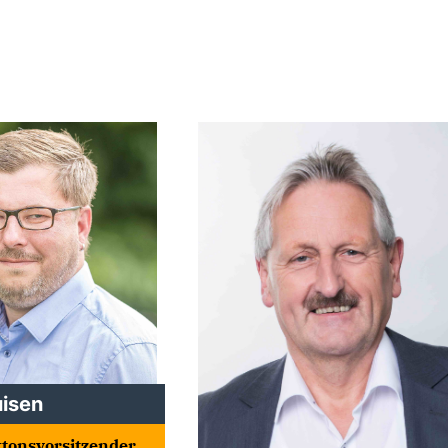
isen
aktonsvorsitzender