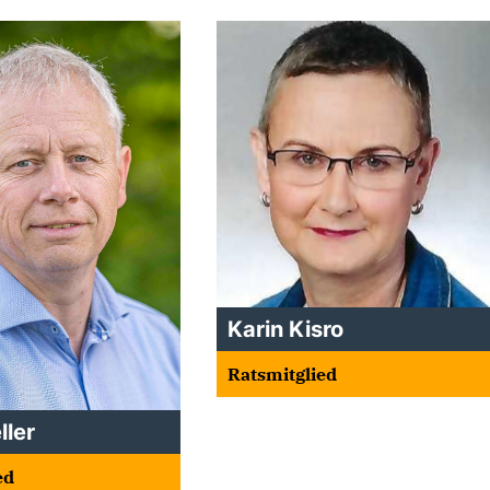
Karin Kisro
Ratsmitglied
ller
ed