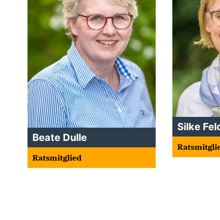
Silke Fe
Beate Dulle
Ratsmitgli
Ratsmitglied