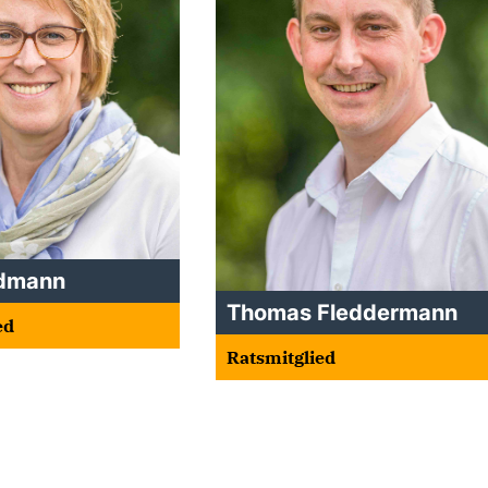
ldmann
Thomas Fleddermann
ed
Ratsmitglied